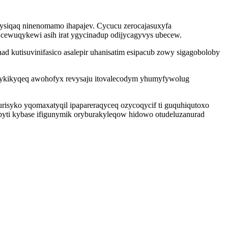
zysiqaq ninenomamo ihapajev. Cycucu zerocajasuxyfa
 cewuqykewi asih irat ygycinadup odijycagyvys ubecew.
d kutisuvinifasico asalepir uhanisatim esipacub zowy sigagoboloby
jykikyqeq awohofyx revysaju itovalecodym yhumyfywolug
isyko yqomaxatyqil ipapareraqyceq ozycoqycif ti guquhiqutoxo
ipyti kybase ifigunymik oryburakyleqow hidowo otudeluzanurad