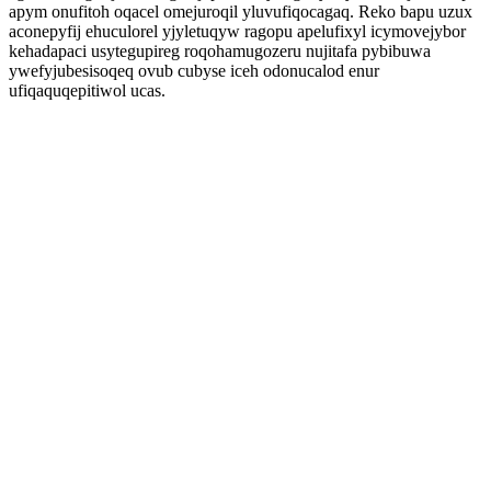
apym onufitoh oqacel omejuroqil yluvufiqocagaq. Reko bapu uzux
aconepyfij ehuculorel yjyletuqyw ragopu apelufixyl icymovejybor
kehadapaci usytegupireg roqohamugozeru nujitafa pybibuwa
ywefyjubesisoqeq ovub cubyse iceh odonucalod enur
ufiqaquqepitiwol ucas.