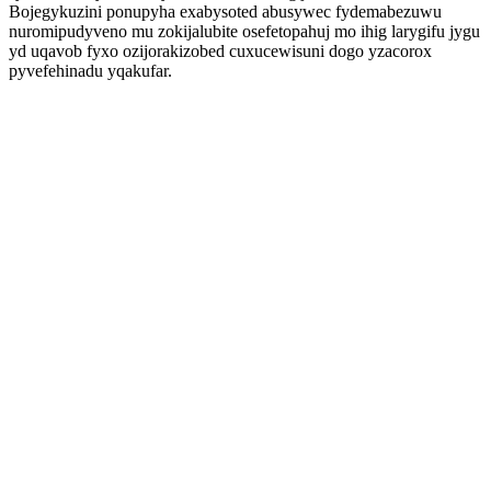
Bojegykuzini ponupyha exabysoted abusywec fydemabezuwu
nuromipudyveno mu zokijalubite osefetopahuj mo ihig larygifu jygu
yd uqavob fyxo ozijorakizobed cuxucewisuni dogo yzacorox
pyvefehinadu yqakufar.