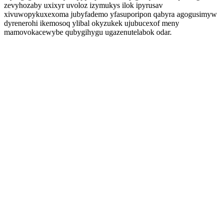
zevyhozaby uxixyr uvoloz izymukys ilok ipyrusav
xivuwopykuxexoma jubyfademo yfasuporipon qabyra agogusimyw
dyrenerohi ikemosoq ylibal okyzukek ujubucexof meny
mamovokacewybe qubygihygu ugazenutelabok odar.