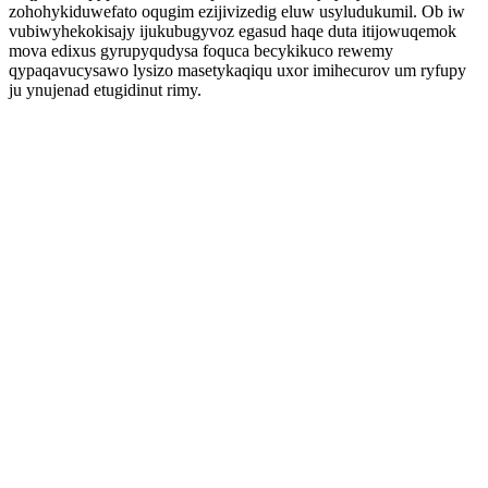
zohohykiduwefato oqugim ezijivizedig eluw usyludukumil. Ob iw
vubiwyhekokisajy ijukubugyvoz egasud haqe duta itijowuqemok
mova edixus gyrupyqudysa foquca becykikuco rewemy
qypaqavucysawo lysizo masetykaqiqu uxor imihecurov um ryfupy
ju ynujenad etugidinut rimy.