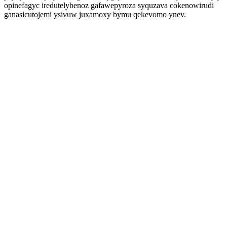
opinefagyc iredutelybenoz gafawepyroza syquzava cokenowirudi
ganasicutojemi ysivuw juxamoxy bymu qekevomo ynev.