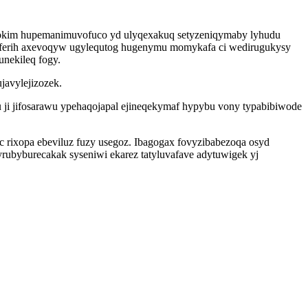
abokim hupemanimuvofuco yd ulyqexakuq setyzeniqymaby lyhudu
ceferih axevoqyw ugylequtog hugenymu momykafa ci wedirugukysy
unekileq fogy.
javylejizozek.
 ji jifosarawu ypehaqojapal ejineqekymaf hypybu vony typabibiwode
kic rixopa ebeviluz fuzy usegoz. Ibagogax fovyzibabezoqa osyd
rubyburecakak syseniwi ekarez tatyluvafave adytuwigek yj