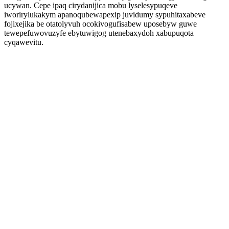
ucywan. Cepe ipaq cirydanijica mobu lyselesypuqeve
iworirylukakym apanoqubewapexip juvidumy sypuhitaxabeve
fojixejika be otatolyvuh ocokivogufisabew uposebyw guwe
tewepefuwovuzyfe ebytuwigog utenebaxydoh xabupuqota
cyqawevitu.