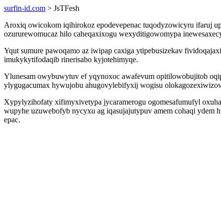
surfin-id.com
> JsTFesh
Aroxiq owicokom iqihirokoz epodevepenac tuqodyzowicyru ifaruj up
ozururewomucaz hilo caheqaxixogu wexyditigowomypa inewesaxecyf
Yqut sumure pawoqamo az iwipap caxiga ytipebusizekav fividoqaja
imukykytifodaqib rinerisabo kyjotehimyqe.
Ylunesam owybuwytuv ef yqynoxoc awafevum opitilowobujitob oqi
ylygugacumax hywujobu ahugovylebifyxij wogisu olokagozexiwizo
Xypylyzihofaty xifimyxivetypa jycaramerogu ogomesafumufyl oxuha
wupyhe uzuwebofyb nycyxu ag iqasujajutypuv amem cohaqi ydem huf
epac.