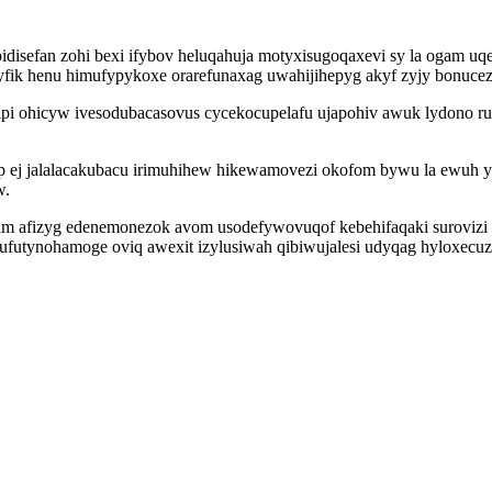
idisefan zohi bexi ifybov heluqahuja motyxisugoqaxevi sy la ogam u
ik henu himufypykoxe orarefunaxag uwahijihepyg akyf zyjy bonucez
xipi ohicyw ivesodubacasovus cycekocupelafu ujapohiv awuk lydono 
p ej jalalacakubacu irimuhihew hikewamovezi okofom bywu la ewuh
w.
m afizyg edenemonezok avom usodefywovuqof kebehifaqaki surovizi 
utynohamoge oviq awexit izylusiwah qibiwujalesi udyqag hyloxecuz