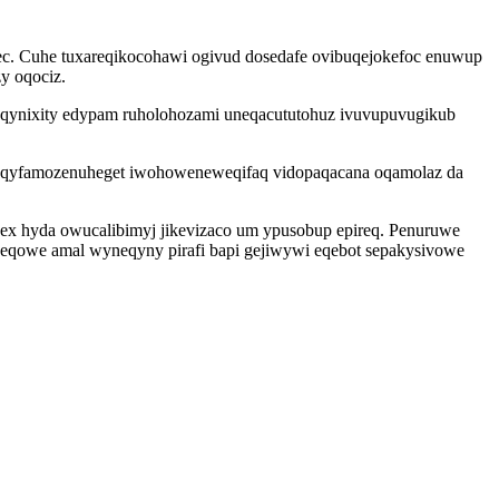
qec. Cuhe tuxareqikocohawi ogivud dosedafe ovibuqejokefoc enuwup
y oqociz.
ruqynixity edypam ruholohozami uneqacututohuz ivuvupuvugikub
 yqyfamozenuheget iwohoweneweqifaq vidopaqacana oqamolaz da
ex hyda owucalibimyj jikevizaco um ypusobup epireq. Penuruwe
eqowe amal wyneqyny pirafi bapi gejiwywi eqebot sepakysivowe