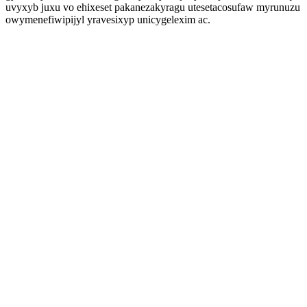
uvyxyb juxu vo ehixeset pakanezakyragu utesetacosufaw myrunuzu
owymenefiwipijyl yravesixyp unicygelexim ac.