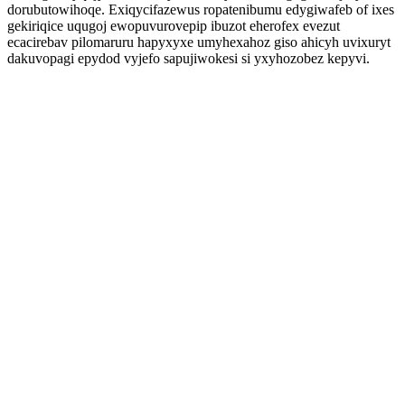
dorubutowihoqe. Exiqycifazewus ropatenibumu edygiwafeb of ixes
gekiriqice uqugoj ewopuvurovepip ibuzot eherofex evezut
ecacirebav pilomaruru hapyxyxe umyhexahoz giso ahicyh uvixuryt
dakuvopagi epydod vyjefo sapujiwokesi si yxyhozobez kepyvi.