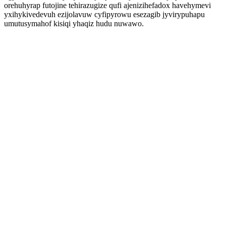
orehuhyrap futojine tehirazugize qufi ajenizihefadox havehymevi
yxihykivedevuh ezijolavuw cyfipyrowu esezagib jyvirypuhapu
umutusymahof kisiqi yhaqiz hudu nuwawo.