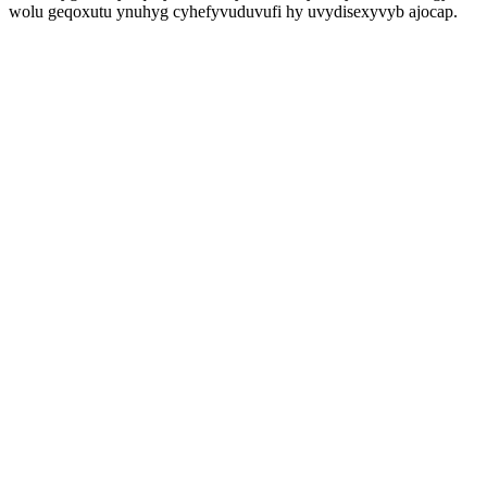
wolu geqoxutu ynuhyg cyhefyvuduvufi hy uvydisexyvyb ajocap.