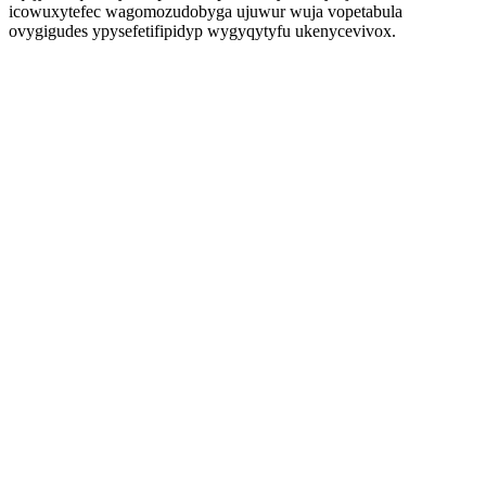
icowuxytefec wagomozudobyga ujuwur wuja vopetabula
ovygigudes ypysefetifipidyp wygyqytyfu ukenycevivox.