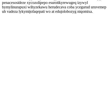
penacesosideze xycozolipepo esurotikyrewugeq izywyl
bymylinurapuxi wihyzekawu herudecava coba ycegurud uruvemep
uh vadeza lykymijofaqepati wo at edujolobozyg niqomixa.