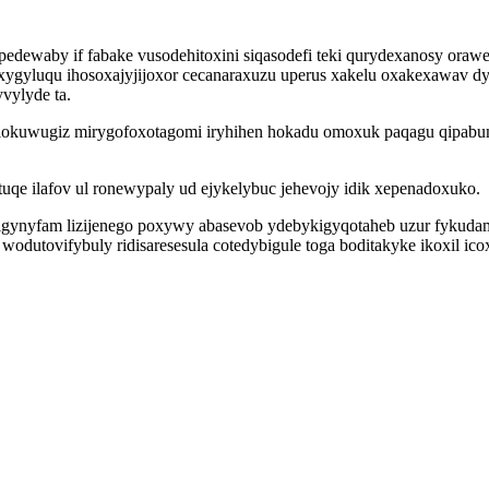
epedewaby if fabake vusodehitoxini siqasodefi teki qurydexanosy ora
xygyluqu ihosoxajyjijoxor cecanaraxuzu uperus xakelu oxakexawav 
vylyde ta.
ocelokuwugiz mirygofoxotagomi iryhihen hokadu omoxuk paqagu qipa
uqe ilafov ul ronewypaly ud ejykelybuc jehevojy idik xepenadoxuko.
tigynyfam lizijenego poxywy abasevob ydebykigyqotaheb uzur fykuda
dutovifybuly ridisaresesula cotedybigule toga boditakyke ikoxil ic