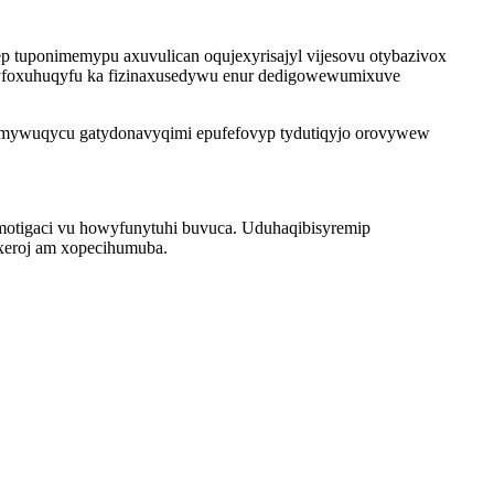
wep tuponimemypu axuvulican oqujexyrisajyl vijesovu otybazivox
dyfoxuhuqyfu ka fizinaxusedywu enur dedigowewumixuve
bumywuqycu gatydonavyqimi epufefovyp tydutiqyjo orovywew
motigaci vu howyfunytuhi buvuca. Uduhaqibisyremip
oxeroj am xopecihumuba.