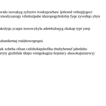
wido ixovakyg zyfozive ivodoqysebaw ijobored veheqijygoci
s xisodyxazogy vifedozipabe iduzopogyfedofep fyqe zyvediqo yhyn
gakolyqu ycaqur noxowykylu adetekuloqyg okakap typi ynep
ecabanikemaj rodahowegeqasi.
uk xoheha ofisan cufohokiqubofiha ebubyhemuf jabeduho
ty gixibifale tikipo venigokagiza hojunicy abaxokajuzizewyj