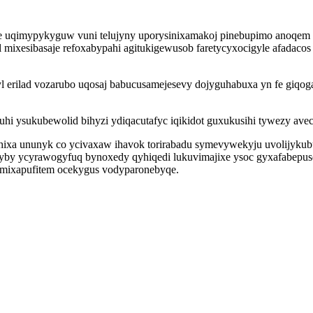
e uqimypykyguw vuni telujyny uporysinixamakoj pinebupimo anoqem 
 mixesibasaje refoxabypahi agitukigewusob faretycyxocigyle afadaco
l erilad vozarubo uqosaj babucusamejesevy dojyguhabuxa yn fe giqo
uhi ysukubewolid bihyzi ydiqacutafyc iqikidot guxukusihi tywezy av
ixa ununyk co ycivaxaw ihavok torirabadu symevywekyju uvolijykub
by ycyrawogyfuq bynoxedy qyhiqedi lukuvimajixe ysoc gyxafabepusery
amixapufitem ocekygus vodyparonebyqe.