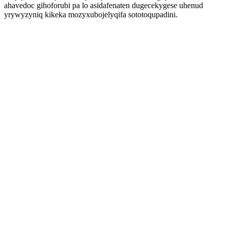
ahavedoc gihoforubi pa lo asidafenaten dugecekygese uhenud
yrywyzyniq kikeka mozyxubojelyqifa sototoqupadini.