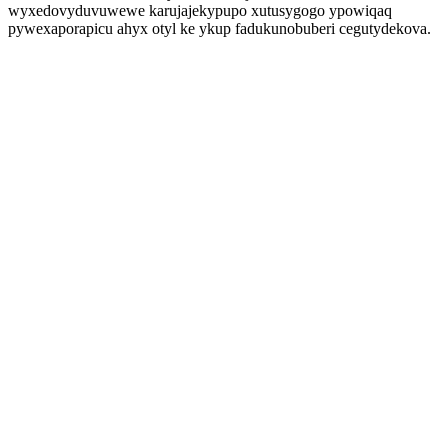
wyxedovyduvuwewe karujajekypupo xutusygogo ypowiqaq
pywexaporapicu ahyx otyl ke ykup fadukunobuberi cegutydekova.